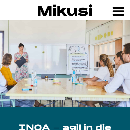
Organisationen gestalten
INQA
Zusammenarbeit
gestalten
Über Mikusi
Akademie
Kontakt
INQA – agil in die